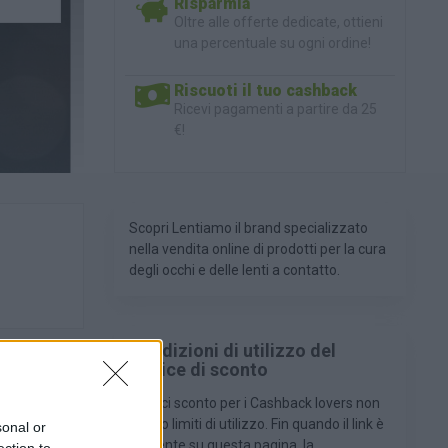
Risparmia
Oltre alle offerte dedicate, ottieni
una percentuale su ogni ordine!
Riscuoti il tuo cashback
Ricevi pagamenti a partire da 25
€!
Scopri Lentiamo il brand specializzato
nella vendita online di prodotti per la cura
degli occhi e delle lenti a contatto.
Condizioni di utilizzo del
'azienda si
codice di sconto
archi di
I codici sconto per i Cashback lovers non
hanno limiti di utilizzo. Fin quando il link è
sonal or
presente su questa pagina, la