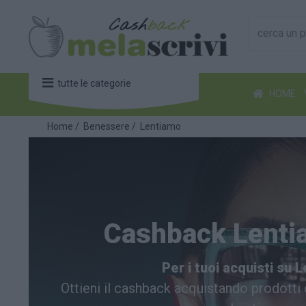
tutte le categorie
HOME
Home
/
Benessere
/
Lentiamo
Cashback Lenti
Per i tuoi acquisti su 
Ottieni il cashback acquistando prodotti d