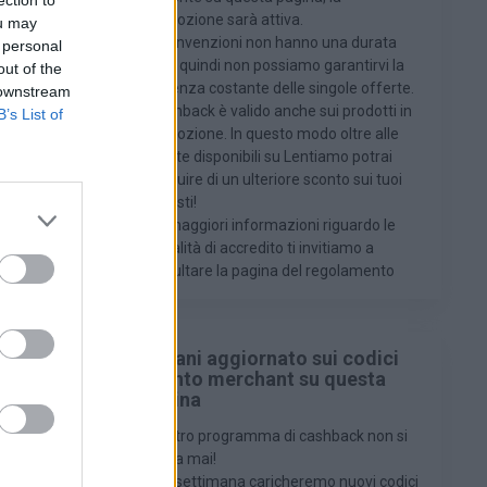
ection to
promozione sarà attiva.
ou may
enti, gocce
Le convenzioni non hanno una durata
 personal
si
fissa, quindi non possiamo garantirvi la
out of the
e una
presenza costante delle singole offerte.
 downstream
Il cashback è valido anche sui prodotti in
B’s List of
promozione. In questo modo oltre alle
necessari
offerte disponibili su Lentiamo potrai
 offre una
usufruire di un ulteriore sconto sui tuoi
empi rapidi,
acquisti!
Per maggiori informazioni riguardo le
 ogni fase
modalità di accredito ti invitiamo a
consigli e
consultare la pagina del regolamento
Rimani aggiornato sui codici
sconto merchant su questa
pagina
Il nostro programma di cashback non si
unity dei
ferma mai!
Ogni settimana caricheremo nuovi codici