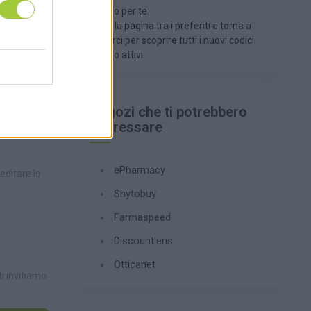
sconto per te.
Metti la pagina tra i preferiti e torna a
trovarci per scoprire tutti i nuovi codici
sconto attivi.
Negozi che ti potrebbero
interessare
ePharmacy
reditare lo
Shytobuy
Farmaspeed
Discountlens
Otticanet
ti invitiamo