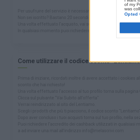
I want t
of my P
was col
Per usufruire del servizio è necessario essere iscritto, accedi 
Opted 
Non sei iscritto? Bastano 20 secondi per compilare il form e ot
Una volta effettuato l'acquisto, vai sul tuo profilo Melascrivi Ca
In qualsiasi momento puoi richiedere il saldo e ottenere il tuo 
Come utilizzare il codice sconto "Lentiamo
Prima di iniziare, ricordati inoltre di avere accettato i cookies a
sconto che hai richiesto!
Una volta effettuato l'accesso al tuo profilo torna sulla pagi
Clicca sul pulsante "Vai Subito all'offerta"
Verrai reindirizzato al sito del Lentiamo.
Scegli i prodotti che più ti piacciono, il codice sconto "Lentiamo"
Dopo aver concluso i tuoi acquisti torna sul tuo profilo, nella s
Puoi richiedere l'accredito dei cashback utilizzati in qualsiasi
a ad inviare una mail all'indirizzo info@melascrivi.com