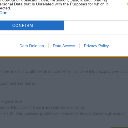
o opt-out of Collection, Use, Retention, Sale, and/or Sharing
ersonal Data that Is Unrelated with the Purposes for which it
lected.
adesso al tuo account!
Out
tenere il tuo cashback.
shback. Da qui potrai verificare lo sconto che ti è stato accreditato.
CONFIRM
cashback.
Data Deletion
Data Access
Privacy Policy
"
ll'interno del sito, altrimenti non potremo tracciare il tuo acquisto ed acc
na Cashback Lentiamo.
 è già attivo!
ezione "Il tuo conto" ti sarà accreditata la somma.
 momento. Per qualsiasi problema dovesse verificarsi durante gli acquisti 