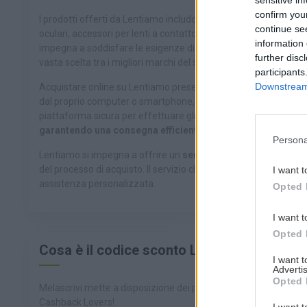
sensitive in
confirm you
I prodotti offerti da Lentiamo includono lenti a contatto giornali
continue se
oculari, accessori per lenti a contatto e occhiali da sole con le
information 
impegna a soddisfare le esigenze di tutti i tipi di utenti, dai pri
further disc
vasta scelta tra i migliori marchi del settore, come Acuvue, Dailies
participants
Downstream 
Acquistare online su Lentiamo presenta numerosi vantaggi per i c
dal proprio computer o smartphone, evitando lunghe code e viaggi
piattaforma sicura per effettuare gli acquisti in modo veloce e 
garantendo una consegna efficiente e affidabile.
Persona
Lentiamo si impegna a offrire un
servizio clienti di alta quali
del processo di acquisto. Il servizio clienti di Lentiamo è dispo
I want t
assistenza personalizzata.
Opted 
I want t
Opted 
Cosa è il codice sconto Lentiamo?
I want 
Advertis
Opted 
Melascrivi mette a disposizione dei propri freelancer promozion
Cashback Lovers!