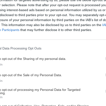
formation for targeted advertising by us, please use the below opt-out s
r selection. Please note that after your opt-out request is processed y
ere, mensili e per visione notturna, soluzioni per la cura e l'igiene delle l
eing interest-based ads based on personal information utilized by us or
nti su misura. Con una
vasta selezione di prodotti disponibili
, Lentiamo 
disclosed to third parties prior to your opt-out. You may separately opt-
ncipianti agli esperti di lenti a contatto, offrendo
prodotti di alta qualità
losure of your personal information by third parties on the IAB’s list of
, Biofinity, Air Optix e molti altri.
. This information may also be disclosed by us to third parties on the
IA
Participants
that may further disclose it to other third parties.
lienti. In primo luogo, la comodità e la praticità di ordinare i prodotti 
 in negozi fisici. Inoltre, il sito web di Lentiamo è facile da navigare e
sicuro. I prodotti sono
consegnati direttamente a casa
del cliente in t
l Data Processing Opt Outs
tà,
con un team dedicato sempre a disposizione per assistere i clienti in
nibile via telefono, email e chat online per rispondere a domande, fornire 
o opt-out of the Sharing of my personal data.
In
o opt-out of the Sale of my Personal Data.
In
to opt-out of processing my Personal Data for Targeted
ing.
In
i e sconti da negozi online in tutta italia e nel mondo, entra nella comm